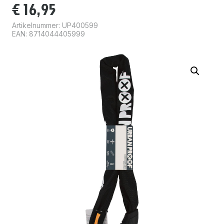
€
16,95
Artikelnummer:
UP400599
EAN: 8714044405999