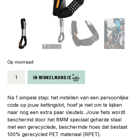
Op voorraad
Urban
IN WINKELMANDJE
Proof
kettingslot
Recycled
Na 1 simpele stap: het instellen van een persoonlijke
cijfer
code op jouw kettingslot, hoef je niet om te kijken
zwart
naar nog een extra paar sleutels. Jouw fiets wordt
aantal
beschermd door het 8MM speciaal geharde staal
met een gerecyclede, beschermde hoes dat bestaat
100% gerecycled PET materiaal (RPET).