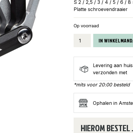
S 2 / 2,5 / 3 / 4 / 5 / 6 /
Platte schroevendraaier
Op voorraad
Topeak
IN WINKELMAND
inbussleutel
minitool
Nano
Levering aan hui
11
verzonden met
aantal
*mits voor 20:00 besteld
Ophalen in Amst
HIEROM BESTEL 