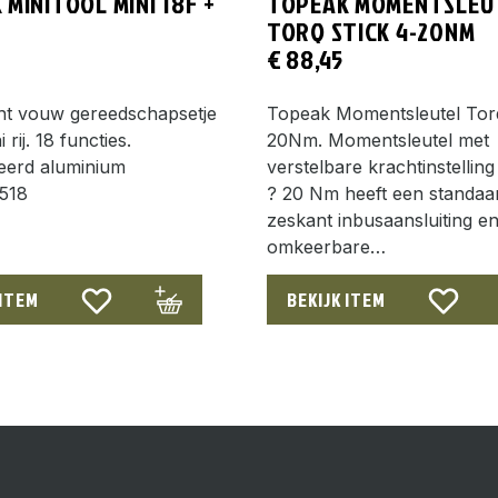
MINITOOL MINI 18F +
TOPEAK MOMENTSLEU
TORQ STICK 4-20NM
€
88,45
cht vouw gereedschapsetje
Topeak Momentsleutel Torq
i rij. 18 functies.
20Nm. Momentsleutel met
seerd aluminium
verstelbare krachtinstellin
518
? 20 Nm heeft een standaa
zeskant inbusaansluiting e
omkeerbare…
 ITEM
BEKIJK ITEM