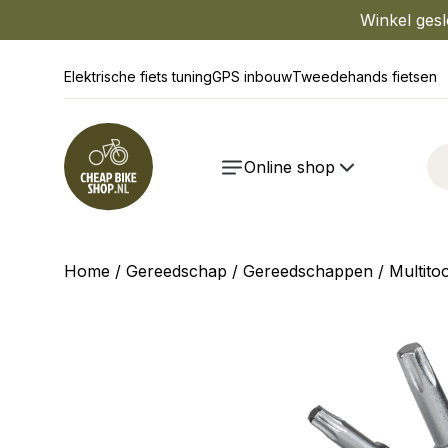
Winkel gesl
Elektrische fiets tuning
GPS inbouw
Tweedehands fietsen
Online shop
Home
/
Gereedschap
/
Gereedschappen
/
Multito