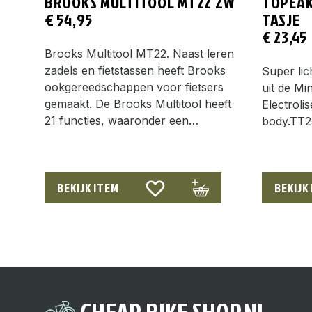
BROOKS MULTITOOL MT22 ZW
TOPEAK 
€
54,95
TASJE
€
23,45
Brooks Multitool MT22. Naast leren
zadels en fietstassen heeft Brooks
Super li
ookgereedschappen voor fietsers
uit de Min
gemaakt. De Brooks Multitool heeft
Electroli
21 functies, waaronder een…
body.TT2
BEKIJK ITEM
BEKIJK