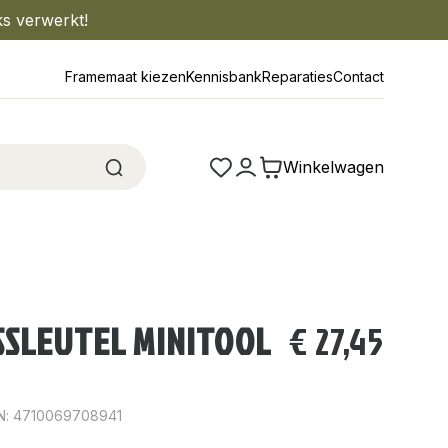
ks verwerkt!
Framemaat kiezen
Kennisbank
Reparaties
Contact
Winkelwagen
SSLEUTEL MINITOOL
€
27,45
N: 4710069708941