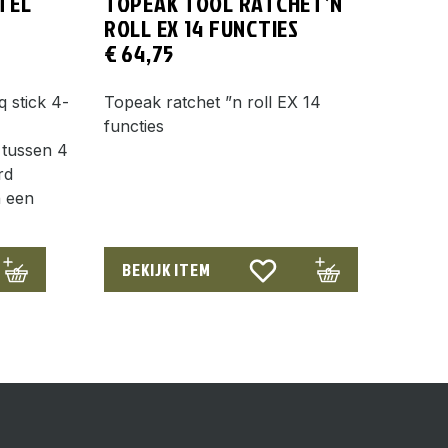
TEL
TOPEAK TOOL RATCHET’N
ROLL EX 14 FUNCTIES
€
64,75
 stick 4-
Topeak ratchet ”n roll EX 14
functies
g tussen 4
rd
n een
BEKIJK ITEM