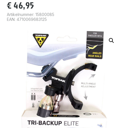
€
46,95
Artikelnummer:
15800085
EAN: 4710069683125