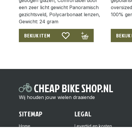
gebogen glazen, Comfortabel door
gepolaris
een zeer licht gewicht Panoramisch
oversize
gezichtsveld, Polycarbonaat lenzen,
100% gere
Gewicht: 24 gram
BEKIJK ITEM
BEKIJK
CHEAP BIKE SHOP.NL
Wij houden jouw wielen draaiende
SITEMAP
LEGAL
Home
Levertijd en kosten