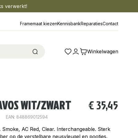
ks verwerkt!
Framemaat kiezen
Kennisbank
Reparaties
Contact
Winkelwagen
DAVOS WIT/ZWART
€
35,45
EAN: 848869012594
t. Smoke, AC Red, Clear. Interchangeable. Sterk
bber op de verstelbare neusvleugel en pootjes.