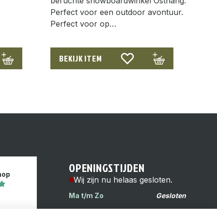
beruchte snowboardwinkel Osthang.
Perfect voor een outdoor avontuur.
Perfect voor op…
BEKIJK ITEM
OPENINGSTIJDEN
hop
Wij zijn nu helaas gesloten.
Ma t/m Zo
Gesloten
s
Reinwardtstraat 6H