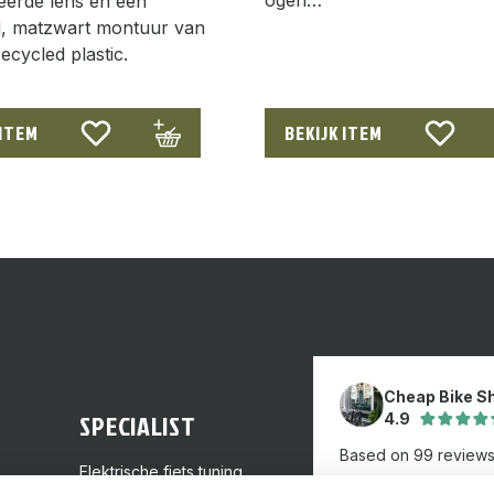
eerde lens en een
d, matzwart montuur van
cycled plastic.
 ITEM
BEKIJK ITEM
Cheap Bike S
SPECIALIST
4.9
Based on 99 review
Elektrische fiets tuning