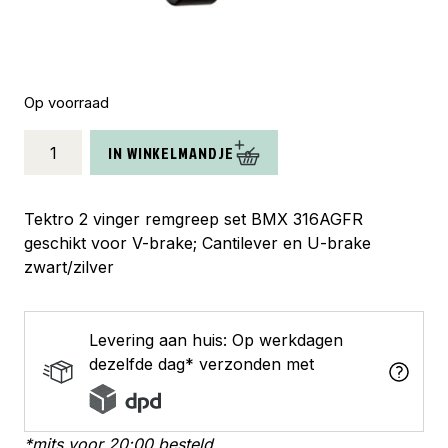
Op voorraad
Tektro
IN WINKELMANDJE
remgreep
set
BMX
Tektro 2 vinger remgreep set BMX 316AGFR
316AGFR
geschikt voor V-brake; Cantilever en U-brake
V-
zwart/zilver
brake
zwart/zilver
aantal
Levering aan huis: Op werkdagen
dezelfde dag* verzonden met
*mits voor 20:00 besteld