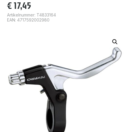
€
17,45
Artikelnummer:
T4833164
EAN: 4717592002980