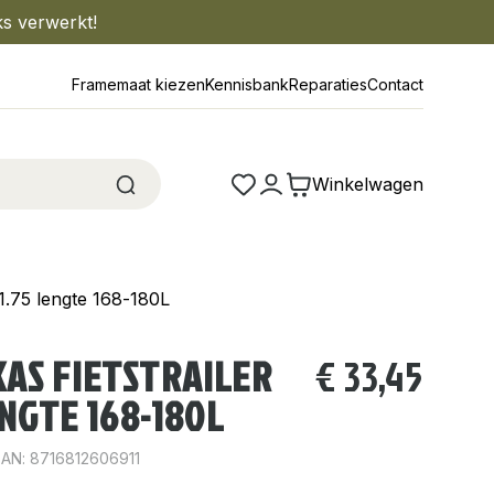
ks verwerkt!
Framemaat kiezen
Kennisbank
Reparaties
Contact
Winkelwagen
P1.75 lengte 168-180L
AS FIETSTRAILER
€
33,45
ENGTE 168-180L
EAN: 8716812606911