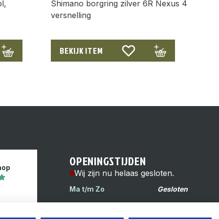
l,
Shimano borgring zilver 6R Nexus 4
versnelling
BEKIJK ITEM
OPENINGSTIJDEN
hop
Wij zijn nu helaas gesloten.
Ma t/m Zo
Gesloten
s
Reinwardtstraat 6H