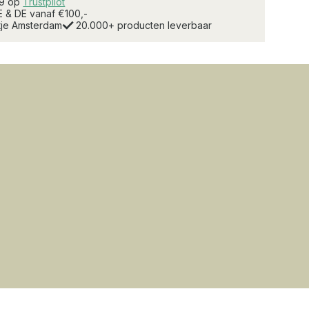
.9 op
Trustpilot
E & DE vanaf €100,-
rtje Amsterdam
20.000+ producten leverbaar