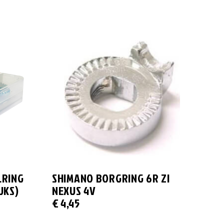
LRING
SHIMANO BORGRING 6R ZI
UKS)
NEXUS 4V
€
4,45