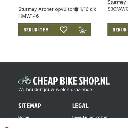
Sturmey 
S3C/AW
Sturmey Archer opvulschijf 1/16 dik
HMW146
BEKIJK ITEM
BEKIJK
CHEAP BIKE SHOP.NL
Wij houden jouw wielen draaiende
SITEMAP
LEGAL
Home
Levertijd en kosten
Over ons
Retourneren