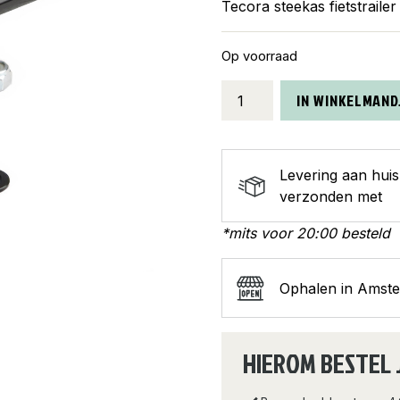
Tecora steekas fietstraile
Op voorraad
Tecora
IN WINKELMAND
steekas
fietstrailer
M12
Levering aan hui
x
verzonden met
P1.75
lengte
*mits voor 20:00 besteld
168-
180L
aantal
Ophalen in Amst
HIEROM BESTEL 