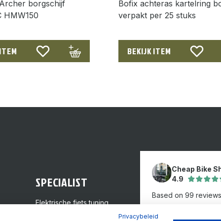
Archer borgschijf
Bofix achteras kartelring bo
C HMW150
verpakt per 25 stuks
 ITEM
BEKIJK ITEM
Cheap Bike S
SPECIALIST
4.9
Based on 99 review
Elektrische fiets tuning
GPS inbouw
Review ons op
Privacybeleid