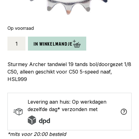
Op voorraad
Sturmey
IN WINKELMANDJE
Archer
tandwiel
19t
Sturmey Archer tandwiel 19 tands bol/doorgezet 1/8
bol
C50, alleen geschikt voor C50 5-speed naaf,
1/8
HSL999
C50
aantal
Levering aan huis: Op werkdagen
dezelfde dag* verzonden met
*mits voor 20:00 besteld