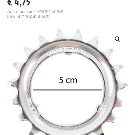
€
4,75
Artikelnummer:
KW19C5018B
EAN: 4710944248623