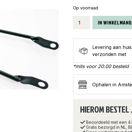
Op voorraad
spatbordstang
IN WINKELMAND
28
groen
aantal
Levering aan hui
verzonden met
*mits voor 20:00 besteld
Ophalen in Amst
HIEROM BESTEL 
Beoordeeld met een 4
Gratis bezorgd in NL, B