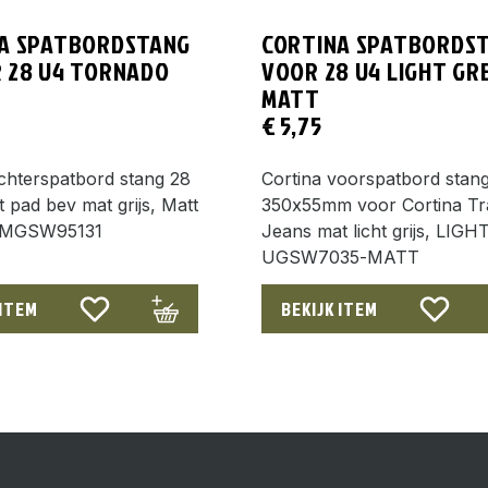
A SPATBORDSTANG
CORTINA SPATBORDS
 28 U4 TORNADO
VOOR 28 U4 LIGHT GR
MATT
€
5,75
chterspatbord stang 28
Cortina voorspatbord stan
 pad bev mat grijs, Matt
350x55mm voor Cortina Tr
 MGSW95131
Jeans mat licht grijs, LIG
UGSW7035-MATT
 ITEM
BEKIJK ITEM