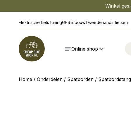
Winkel gesl
Elektrische fiets tuning
GPS inbouw
Tweedehands fietsen
Online shop
Home
/
Onderdelen
/
Spatborden
/
Spatbordstan