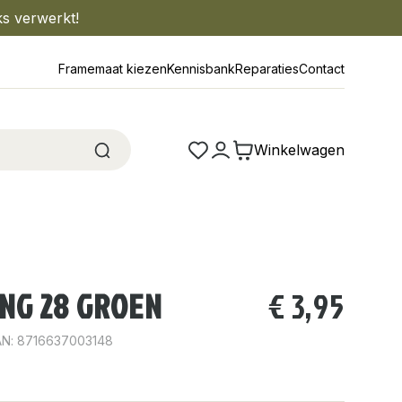
ks verwerkt!
Framemaat kiezen
Kennisbank
Reparaties
Contact
Winkelwagen
NG 28 GROEN
€
3,95
AN: 8716637003148