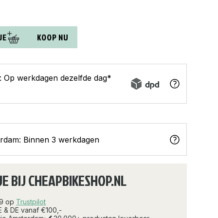
JE
KOOP NU
s: Op werkdagen dezelfde dag*
erdam: Binnen 3 werkdagen
JE BIJ CHEAPBIKESHOP.NL
.9 op
Trustpilot
E & DE vanaf €100,-