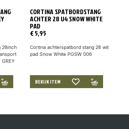
TANG
CORTINA SPATBORDSTANG
EY
ACHTER 28 U4 SNOW WHITE
PAD
€
5,95
g 28inch
Cortina achterspatbord stang 28 wit
ansport
pad Snow White PGSW 006
HT GREY
BEKIJK ITEM