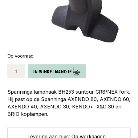
Op voorraad
Spanninga
IN WINKELMANDJE
lamphaak
BH253
aantal
Spanninga lamphaak BH253 suntour CR8/NEX fork.
Hij past op de Spanninga AXENDO 80, AXENDO 60,
AXENDO 40, AXENDO 30, KENDO+, X&O 30 en
BRIO koplampen.
Levering aan huis: Op werkdagen