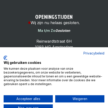
OPENINGSTIJDEN
Wij zijn nu helaas gesloten.
Ma t/m Zo
Gesloten
Reinwardtstraat 6H
1093 HG Amsterdam
Privacybeleid
Wij gebruiken cookies
We kunnen deze plaatsen voor analyse van onze
bezoekersgegevens, om onze website te verbeteren,
Cheap Bike Shop
gepersonaliseerde inhoud te tonen en om u een geweldige website-
4.9
ervaring te bieden. Voor meer informatie over de cookies die we
gebruiken opent u de instellingen.
Based on 99 reviews
Review ons op
Accepteer alles
Weigeren