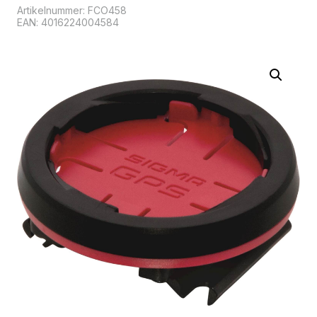
Artikelnummer:
FCO458
EAN: 4016224004584