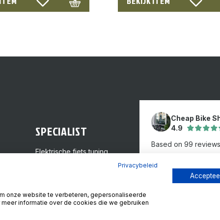
 ITEM
BEKIJK ITEM
Cheap Bike S
SPECIALIST
4.9
Based on 99 review
Elektrische fiets tuning
GPS inbouw
Review ons op
Privacybeleid
Tweedehands fietsen
Accepteer
Framemaat kiezen
m onze website te verbeteren, gepersonaliseerde
Reparaties
 meer informatie over de cookies die we gebruiken