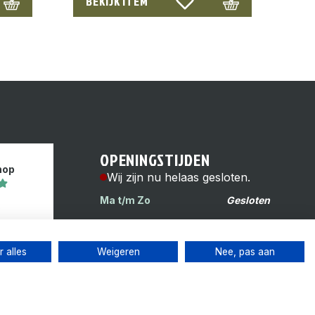
BEKIJK ITEM
OPENINGSTIJDEN
hop
Wij zijn nu helaas gesloten.
Ma t/m Zo
Gesloten
s
Reinwardtstraat 6H
1093 HG Amsterdam
 alles
Weigeren
Nee, pas aan