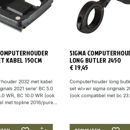
COMPUTERHOUDER
SIGMA COMPUTERHOU
ET KABEL 150CM
LONG BUTLER 2450
€
19,45
houder 2032 met kabel
Computerhouder long butl
iginals 2021 serie’ BC 5.0
set wl+wr sigma originals 2
.0 WR, BC 10.0 WR (ook
(ook compatibel met bc 23.
el met topline 2016/pure…