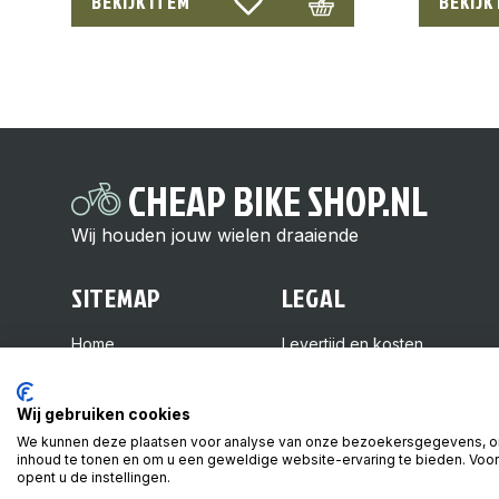
BEKIJK ITEM
BEKIJK
CHEAP BIKE SHOP.NL
Wij houden jouw wielen draaiende
SITEMAP
LEGAL
Home
Levertijd en kosten
Over ons
Retourneren
Shop
Veelgestelde vragen
Wij gebruiken cookies
Kennisbank
Algemene voorwaarden
We kunnen deze plaatsen voor analyse van onze bezoekersgegevens, o
Contact
Privacy beleid
inhoud te tonen en om u een geweldige website-ervaring te bieden. Voor
opent u de instellingen.