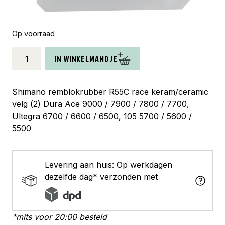
Op voorraad
Shimano
IN WINKELMANDJE
remblokrubber
race
keram
Shimano remblokrubber R55C race keram/ceramic
(2)
velg (2) Dura Ace 9000 / 7900 / 7800 / 7700,
aantal
Ultegra 6700 / 6600 / 6500, 105 5700 / 5600 /
5500
Levering aan huis: Op werkdagen
dezelfde dag* verzonden met
*mits voor 20:00 besteld