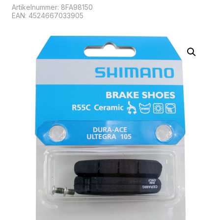
Artikelnummer:
8FA98150
EAN: 4524667033905