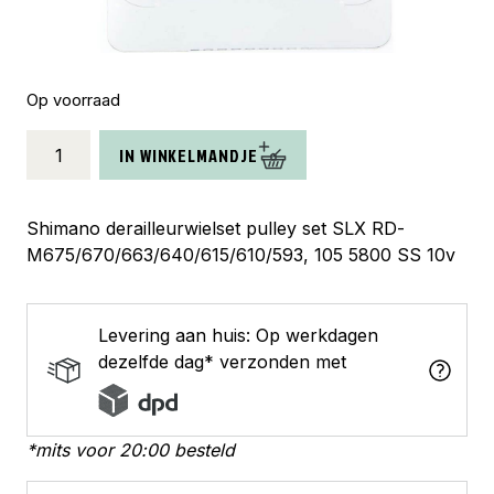
Op voorraad
Shimano
IN WINKELMANDJE
derailleurwiel
set
SLX
Shimano derailleurwielset pulley set SLX RD-
M660
M675/670/663/640/615/610/593, 105 5800 SS 10v
aantal
Levering aan huis: Op werkdagen
dezelfde dag* verzonden met
*mits voor 20:00 besteld