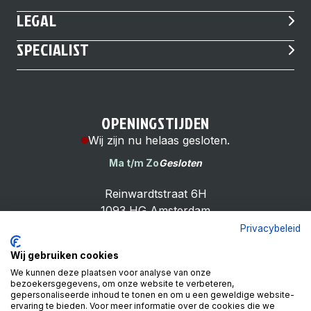
LEGAL
SPECIALIST
OPENINGSTIJDEN
Wij zijn nu helaas gesloten.
Ma t/m Zo
Gesloten
Reinwardtstraat 6H
1093 HG Amsterdam
Privacybeleid
Wij gebruiken cookies
We kunnen deze plaatsen voor analyse van onze
bezoekersgegevens, om onze website te verbeteren,
Cheap Bike Shop
gepersonaliseerde inhoud te tonen en om u een geweldige website-
4.9
ervaring te bieden. Voor meer informatie over de cookies die we