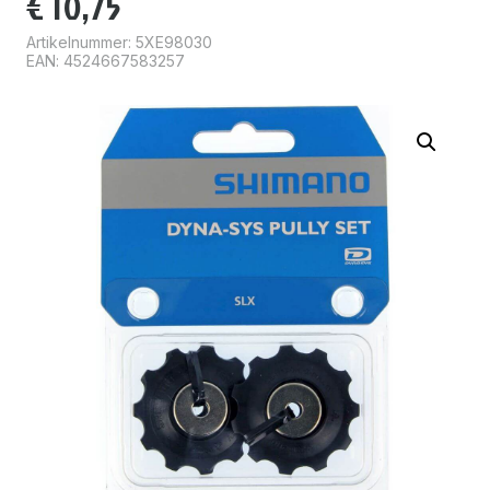
€
10,75
Artikelnummer:
5XE98030
EAN: 4524667583257