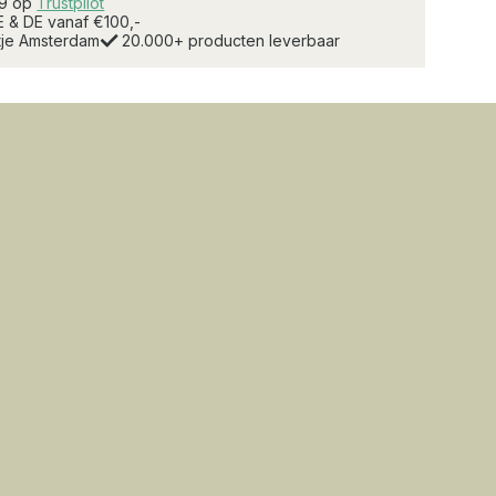
.9 op
Trustpilot
E & DE vanaf €100,-
rtje Amsterdam
20.000+ producten leverbaar