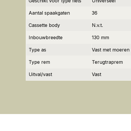
Geschikt voor type fiets
Universeel
Aantal spaakgaten
36
Cassette body
N.v.t.
Inbouwbreedte
130 mm
Type as
Vast met moeren
Type rem
Terugtraprem
Uitval/vast
Vast