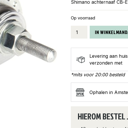
Shimano achternaaf CB-E
Op voorraad
Shimano
IN WINKELMAND
achternaaf
CB-
E110
Levering aan hui
130/175
verzonden met
36g
aantal
*mits voor 20:00 besteld
Ophalen in Amst
HIEROM BESTEL 