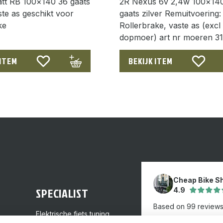
att RB 100×140 36 gaats
2R Nexus 6v 2,4w 100×14
aste as geschikt voor
gaats zilver Remuitvoering:
ke
Rollerbrake, vaste as (excl
dopmoer) art nr moeren 3
 ITEM
BEKIJK ITEM
Cheap Bike S
SPECIALIST
4.9
Based on 99 review
Elektrische fiets tuning