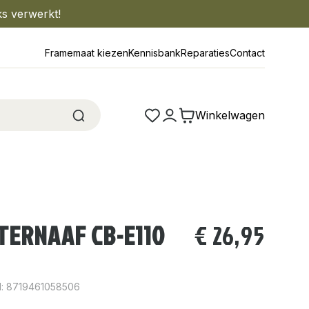
ks verwerkt!
Framemaat kiezen
Kennisbank
Reparaties
Contact
Winkelwagen
TERNAAF CB-E110
€
26,95
: 8719461058506