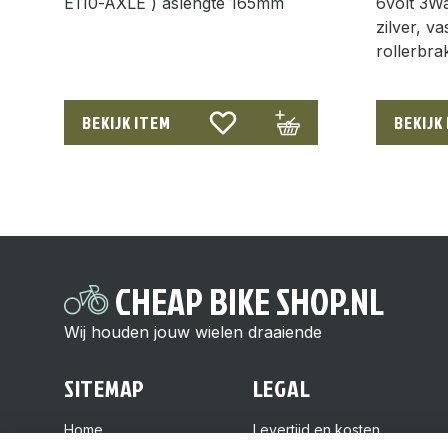
E110-AXLE ) aslengte 165mm
6volt 3W
zilver, v
rollerbra
BEKIJK ITEM
BEKIJK
CHEAP BIKE SHOP.NL
Wij houden jouw wielen draaiende
SITEMAP
LEGAL
Home
Levertijd en kosten