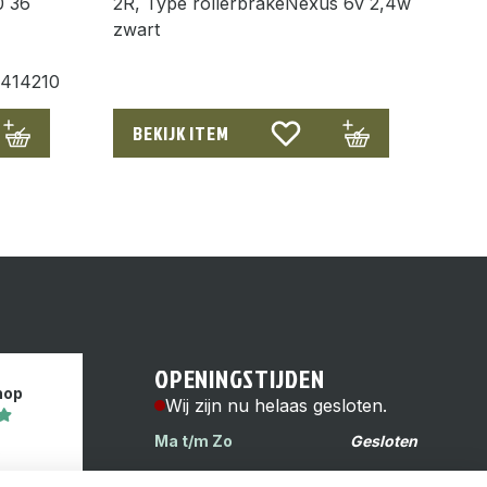
0 36
2R, Type rollerbrakeNexus 6v 2,4w
zwart
1414210
BEKIJK ITEM
OPENINGSTIJDEN
hop
Wij zijn nu helaas gesloten.
Ma t/m Zo
Gesloten
s