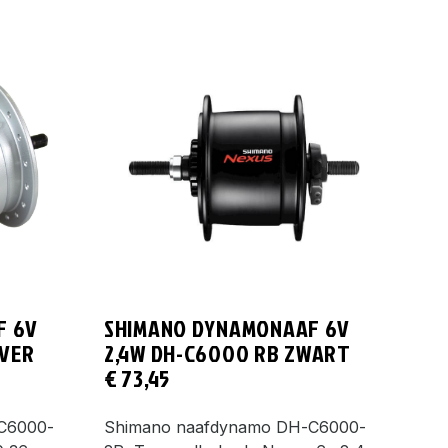
F 6V
SHIMANO DYNAMONAAF 6V
LVER
2,4W DH-C6000 RB ZWART
€
73,45
C6000-
Shimano naafdynamo DH-C6000-