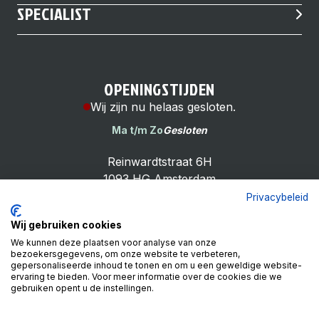
SPECIALIST
OPENINGSTIJDEN
Wij zijn nu helaas gesloten.
Ma t/m Zo
Gesloten
Reinwardtstraat 6H
1093 HG Amsterdam
Privacybeleid
Wij gebruiken cookies
We kunnen deze plaatsen voor analyse van onze
bezoekersgegevens, om onze website te verbeteren,
Cheap Bike Shop
gepersonaliseerde inhoud te tonen en om u een geweldige website-
4.9
ervaring te bieden. Voor meer informatie over de cookies die we
gebruiken opent u de instellingen.
Based on 99 reviews