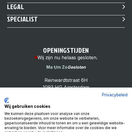
LEGAL
SPECIALIST
OPENINGSTIJDEN
Wij zijn nu helaas gesloten.
Ma t/m Zo
Gesloten
Reinwardtstraat 6H
1093 HG Amsterdam
Privacybeleid
Wij gebruiken cookies
We kunnen deze plaatsen voor analyse van onze
bezoekersgegevens, om onze website te verbeteren,
Cheap Bike Shop
gepersonaliseerde inhoud te tonen en om u een geweldige website-
4.9
ervaring te bieden. Voor meer informatie over de cookies die we