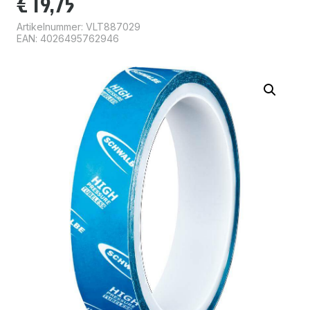
€
19,75
Artikelnummer:
VLT887029
EAN: 4026495762946