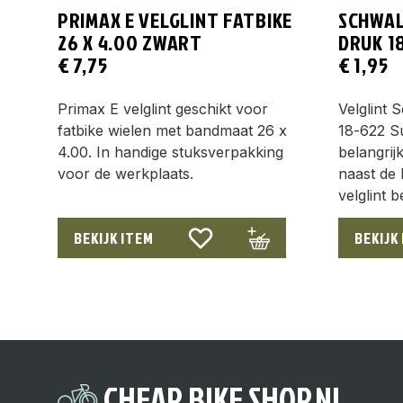
PRIMAX E VELGLINT FATBIKE
SCHWAL
26 X 4.00 ZWART
DRUK 1
€
7,75
€
1,95
Primax E velglint geschikt voor
Velglint
fatbike wielen met bandmaat 26 x
18-622 S
4.00. In handige stuksverpakking
belangrij
voor de werkplaats.
naast de 
velglint
BEKIJK ITEM
BEKIJK
CHEAP BIKE SHOP.NL