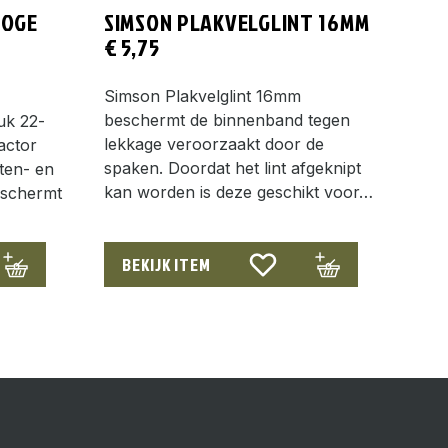
HOGE
SIMSON PLAKVELGLINT 16MM
€
5,75
Simson Plakvelglint 16mm
beschermt de binnenband tegen
uk 22-
lekkage veroorzaakt door de
actor
spaken. Doordat het lint afgeknipt
iten- en
kan worden is deze geschikt voor…
eschermt
BEKIJK ITEM