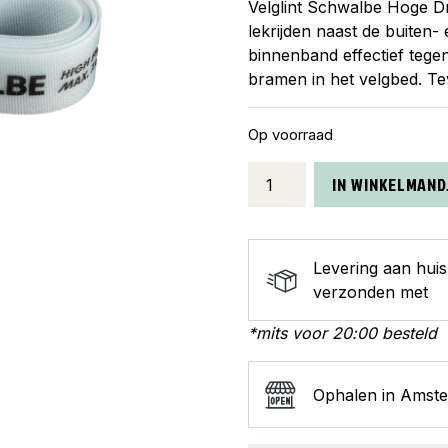
Velglint Schwalbe Hoge Dr
lekrijden naast de buiten-
binnenband effectief tege
bramen in het velgbed. Te
Op voorraad
Schwalbe
IN WINKELMAND
velglint
hoge
druk
Levering aan hui
14-
verzonden met
622
aantal
*mits voor 20:00 besteld
Ophalen in Amst