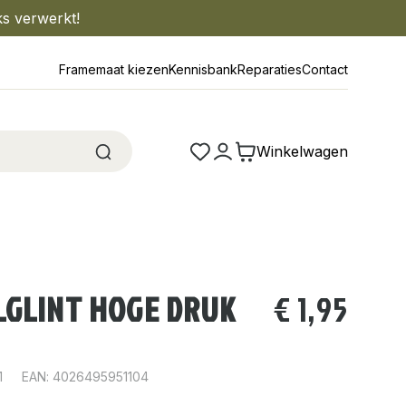
ks verwerkt!
Framemaat kiezen
Kennisbank
Reparaties
Contact
Winkelwagen
LGLINT HOGE DRUK
€
1,95
1
EAN: 4026495951104