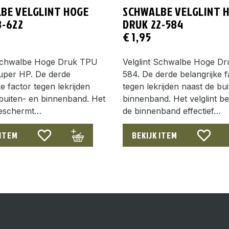
BE VELGLINT HOGE
SCHWALBE VELGLINT 
8-622
DRUK 22-584
€
1,95
 Schwalbe Hoge Druk TPU
Velglint Schwalbe Hoge Dr
uper HP. De derde
584. De derde belangrijke f
ke factor tegen lekrijden
tegen lekrijden naast de bu
buiten- en binnenband. Het
binnenband. Het velglint b
 beschermt…
de binnenband effectief…
 ITEM
BEKIJK ITEM