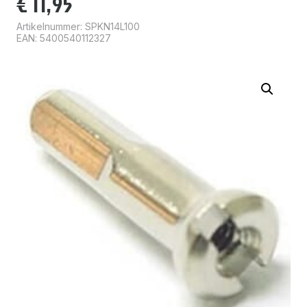
€
11,95
Artikelnummer:
SPKN14L100
EAN: 5400540112327