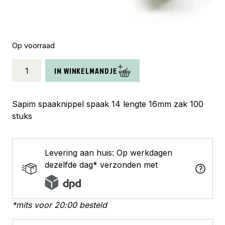
Op voorraad
Sapim
IN WINKELMANDJE
spaaknippel
sp14
16mm
Sapim spaaknippel spaak 14 lengte 16mm zak 100
lang
stuks
zak
(100
stuks)
Levering aan huis: Op werkdagen
aantal
dezelfde dag* verzonden met
*mits voor 20:00 besteld