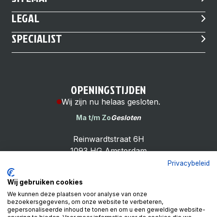
LEGAL
SPECIALIST
OPENINGSTIJDEN
Wij zijn nu helaas gesloten.
Ma t/m Zo
Gesloten
Reinwardtstraat 6H
1093 HG Amsterdam
Privacybeleid
Wij gebruiken cookies
We kunnen deze plaatsen voor analyse van onze
bezoekersgegevens, om onze website te verbeteren,
Cheap Bike Shop
gepersonaliseerde inhoud te tonen en om u een geweldige website-
4.9