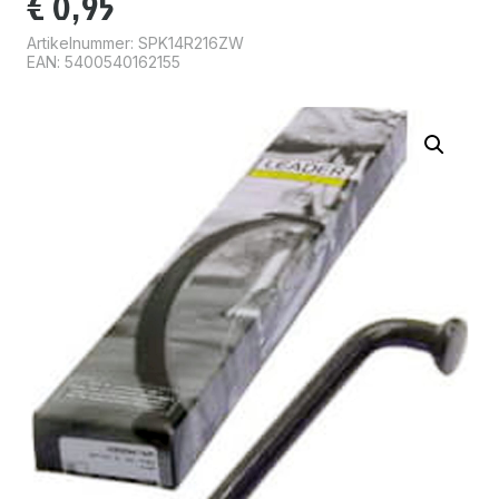
€
0,95
Artikelnummer:
SPK14R216ZW
EAN: 5400540162155