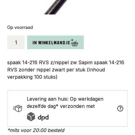
Op voorraad
Sapim
IN WINKELMANDJE
spaak
Leader
14-
spaak 14-216 RVS z/nippel zw Sapim spaak 14-216
216
RVS zonder nippel zwart per stuk (Inhoud
RVS
verpakking 100 stuks)
z/nippel
zw
(1
Levering aan huis: Op werkdagen
stuk)
dezelfde dag* verzonden met
aantal
*mits voor 20:00 besteld