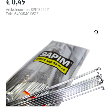
€
0,45
Artikelnummer:
SPK13252Z
EAN: 5400540105121