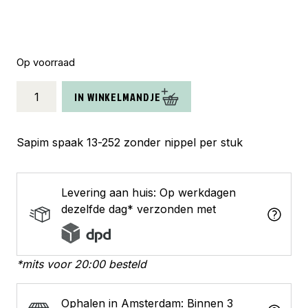
Op voorraad
Sapim
IN WINKELMANDJE
spaak
13-
252
Sapim spaak 13-252 zonder nippel per stuk
z/nippel
(1
stuk)
Levering aan huis: Op werkdagen
aantal
dezelfde dag* verzonden met
*mits voor 20:00 besteld
Ophalen in Amsterdam: Binnen 3