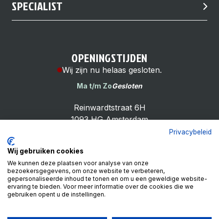
SPECIALIST
OPENINGSTIJDEN
Wij zijn nu helaas gesloten.
Ma t/m Zo
Gesloten
Reinwardtstraat 6H
1093 HG Amsterdam
Privacybeleid
Wij gebruiken cookies
We kunnen deze plaatsen voor analyse van onze
bezoekersgegevens, om onze website te verbeteren,
Cheap Bike Shop
gepersonaliseerde inhoud te tonen en om u een geweldige website-
4.9
ervaring te bieden. Voor meer informatie over de cookies die we
gebruiken opent u de instellingen.
Based on 99 reviews