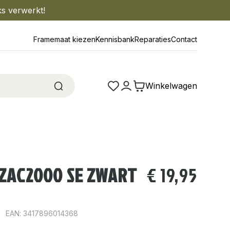
ks verwerkt!
Framemaat kiezen
Kennisbank
Reparaties
Contact
Winkelwagen
 ZAC2000 SE ZWART
€
19,95
EAN: 3417896014368