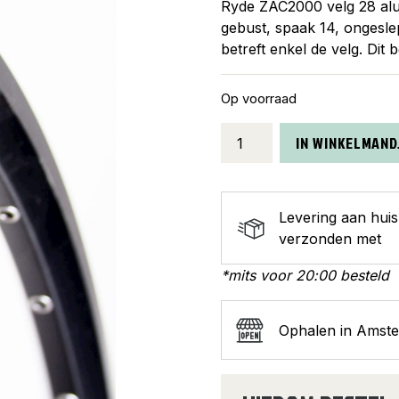
Ryde ZAC2000 velg 28 alu
gebust, spaak 14, ongeslep
betreft enkel de velg. Dit
Op voorraad
Ryde
IN WINKELMAND
velg
28
ZAC2000
Levering aan hui
se
verzonden met
zwart
36/14
*mits voor 20:00 besteld
aantal
Ophalen in Amst