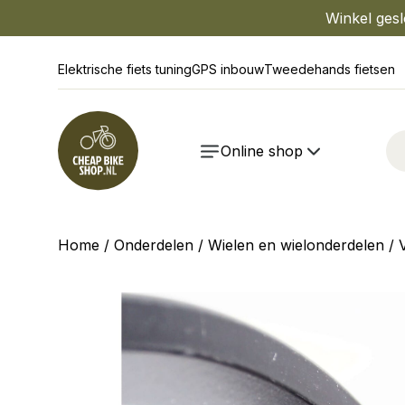
Winkel gesl
Elektrische fiets tuning
GPS inbouw
Tweedehands fietsen
Online shop
Home
/
Onderdelen
/
Wielen en wielonderdelen
/