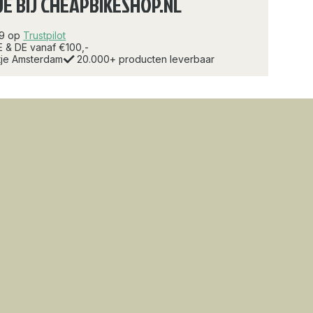
JE BIJ CHEAPBIKESHOP.NL
.9 op
Trustpilot
E & DE vanaf €100,-
rtje Amsterdam
20.000+ producten leverbaar