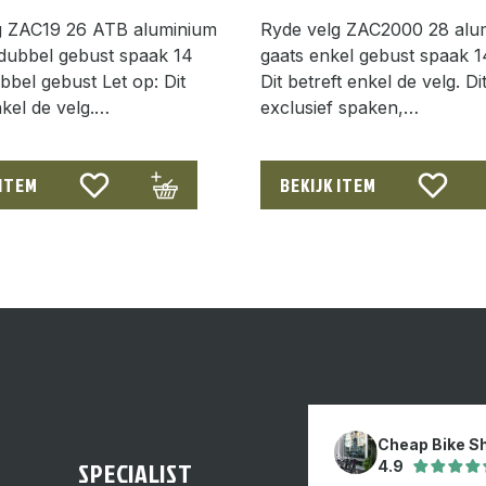
g ZAC19 26 ATB aluminium
Ryde velg ZAC2000 28 alu
 dubbel gebust spaak 14
gaats enkel gebust spaak 1
bbel gebust Let op: Dit
Dit betreft enkel de velg. D
nkel de velg.…
exclusief spaken,…
 ITEM
BEKIJK ITEM
Cheap Bike S
SPECIALIST
4.9