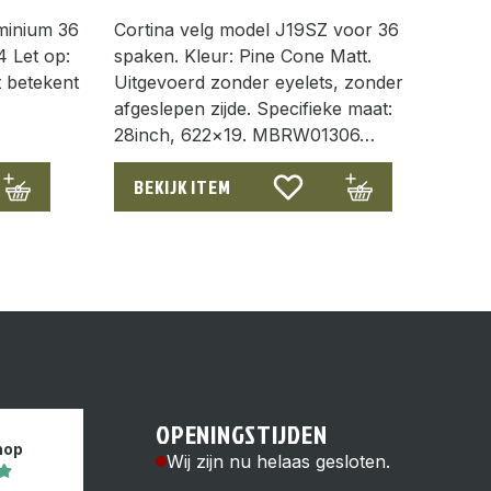
minium 36
Cortina velg model J19SZ voor 36
4 Let op:
spaken. Kleur: Pine Cone Matt.
it betekent
Uitgevoerd zonder eyelets, zonder
afgeslepen zijde. Specifieke maat:
28inch, 622×19. MBRW01306…
BEKIJK ITEM
OPENINGSTIJDEN
hop
Wij zijn nu helaas gesloten.