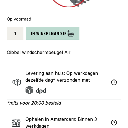
Op voorraad
Qibbel
IN WINKELMANDJE
windschermbeugel
Air
aantal
Qibbel windschermbeugel Air
Levering aan huis: Op werkdagen
dezelfde dag* verzonden met
*mits voor 20:00 besteld
Ophalen in Amsterdam: Binnen 3
werkdagen