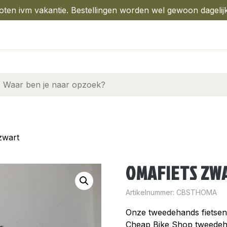
oten ivm vakantie. Bestellingen worden wel gewoon dagelij
zwart
OMAFIETS ZW
Artikelnummer:
CBSTHOMA
Onze tweedehands fietse
Cheap Bike Shop tweedehan