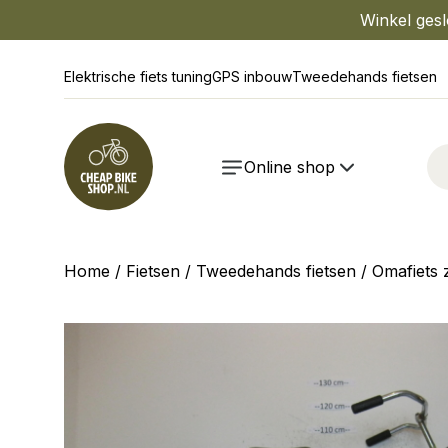
Winkel gesl
Elektrische fiets tuning
GPS inbouw
Tweedehands fietsen
Online shop
Home
/
Fietsen
/
Tweedehands fietsen
/ Omafiets 