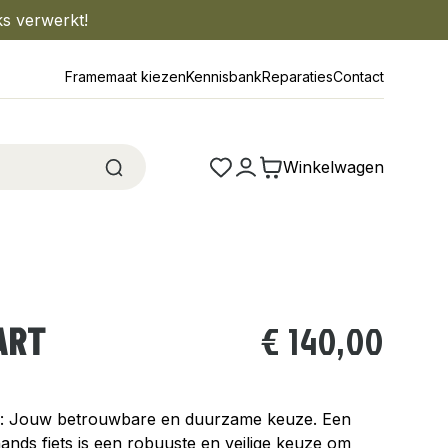
ks verwerkt!
Framemaat kiezen
Kennisbank
Reparaties
Contact
Winkelwagen
ART
€
140,00
n: Jouw betrouwbare en duurzame keuze. Een
ds fiets is een robuuste en veilige keuze om