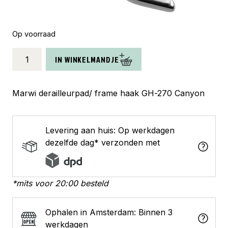
Op voorraad
Marwi
IN WINKELMANDJE
derailleur
pad
GH-
Marwi derailleurpad/ frame haak GH-270 Canyon
270
aantal
Levering aan huis: Op werkdagen
dezelfde dag* verzonden met
*mits voor 20:00 besteld
Ophalen in Amsterdam: Binnen 3
werkdagen