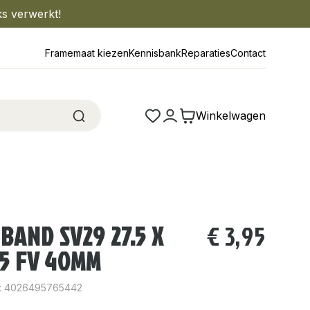
ks verwerkt!
Framemaat kiezen
Kennisbank
Reparaties
Contact
Winkelwagen
BAND SV29 27.5 X
€
3,95
.35 FV 40MM
: 4026495765442