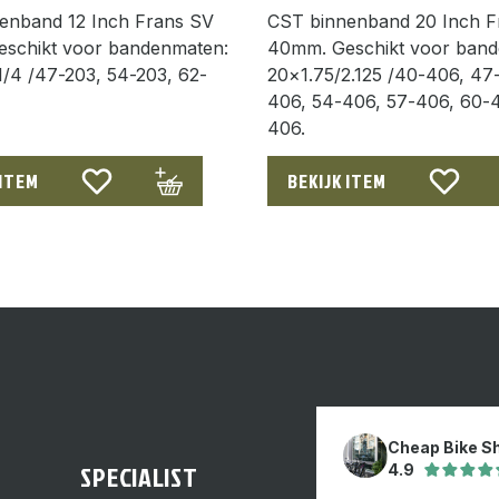
enband 12 Inch Frans SV
CST binnenband 20 Inch F
schikt voor bandenmaten:
40mm. Geschikt voor band
1/4 /47-203, 54-203, 62-
20×1.75/2.125 /40-406, 47
406, 54-406, 57-406, 60-4
406.
 ITEM
BEKIJK ITEM
Cheap Bike S
SPECIALIST
4.9