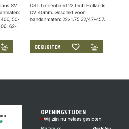
rans SV
CST binnenband 22 Inch Hollands
enmaten:
DV 40mm. Geschikt voor
-406, 50-
bandenmaten: 22×1.75 32/47-457.
06, 62-
BEKIJK ITEM
OPENINGSTIJDEN
hop
Wij zijn nu helaas gesloten.
Ma t/m Zo
Gesloten