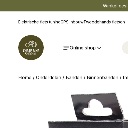
Winkel gesl
Elektrische fiets tuning
GPS inbouw
Tweedehands fietsen
Online shop
Home
/
Onderdelen
/
Banden
/
Binnenbanden
/ Im