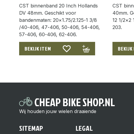
CST binnenband 20 Inch Hollands
CST binn
DV 48mm. Geschikt voor
40mm. Ge
bandenmaten: 20×1.75/2.125-1 3/8
12 1/2×2 
/40-406, 47-406, 50-406, 54-406,
203.
57-406, 60-406, 62-406.
BEKIJK ITEM
BEKIJK
CHEAP BIKE SHOP.NL
Wij houden jouw wielen draaiende
SITEMAP
LEGAL