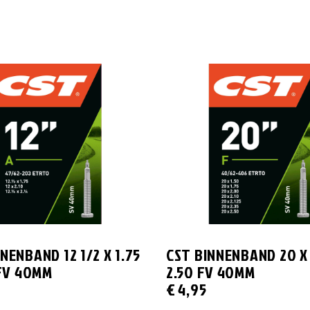
NENBAND 12 1/2 X 1.75
CST BINNENBAND 20 X 
 FV 40MM
2.50 FV 40MM
€
4,95