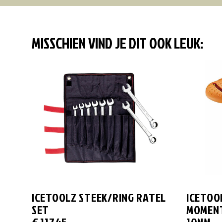
MISSCHIEN VIND JE DIT OOK LEUK:
ICETOOLZ STEEK/RING RATEL
ICETOO
SET
MOMENT
€
117,45
10NM