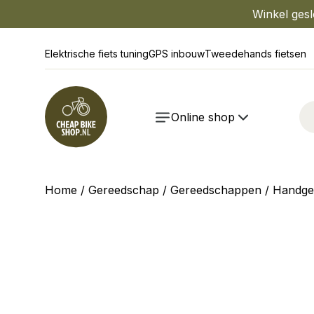
Winkel gesl
Elektrische fiets tuning
GPS inbouw
Tweedehands fietsen
Online shop
Home
/
Gereedschap
/
Gereedschappen
/
Handge