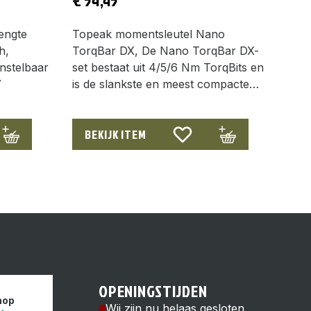
lengte
Topeak momentsleutel Nano
h,
TorqBar DX, De Nano TorqBar DX-
instelbaar
set bestaat uit 4/5/6 Nm TorqBits en
7
is de slankste en meest compacte…
BEKIJK ITEM
OPENINGSTIJDEN
hop
Wij zijn nu helaas gesloten.