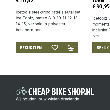
€
30,95
Icetoolz steek/ring ratel-sleutel set
Ice Toolz, maten 8-9-10-11-12-13-
Icetoolz 
14-15, verpakt in polyester
momentsl
beschermhoes
inclusief
bits
BEKIJK ITEM
BEKIJK
CHEAP BIKE SHOP.NL
Wij houden jouw wielen draaiende