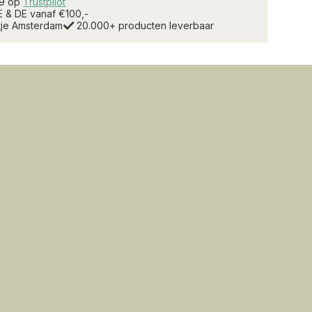
.9 op
Trustpilot
E & DE vanaf €100,-
rtje Amsterdam
20.000+ producten leverbaar