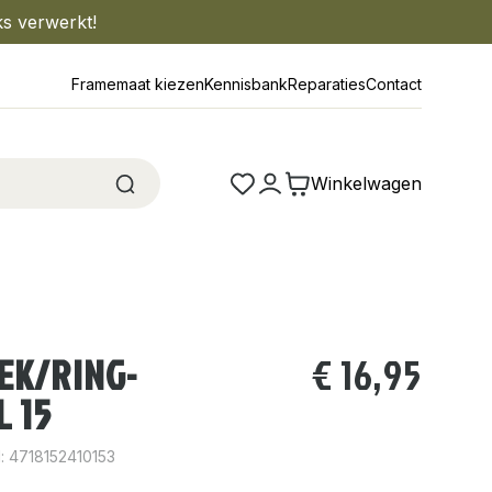
ks verwerkt!
Framemaat kiezen
Kennisbank
Reparaties
Contact
Winkelwagen
EK/RING-
€
16,95
 15
: 4718152410153