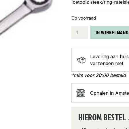
Icetoolz steek/ring-ratels
Op voorraad
Icetoolz
IN WINKELMAND
steek/ring-
ratelsleutel
15
Levering aan hui
aantal
verzonden met
*mits voor 20:00 besteld
Ophalen in Amst
HIEROM BESTEL 