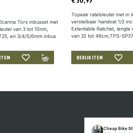
Topeak ratelsleutel met in 
verstelbaar handvat 1/2 inc
Ocarina Torx inbusset met
Extentable Ratchet, lengte 
eutel van 3 tot 10nm,
van 32 tot 46cm,TPS-SP3
 T25, en 3/4/5/6mm inbus
 ITEM
BEKIJK ITEM
Cheap Bike S