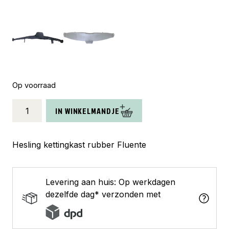
Op voorraad
Hesling
IN WINKELMANDJE
kettingkast
rubber
Fluente
Hesling kettingkast rubber Fluente
aantal
Levering aan huis: Op werkdagen
dezelfde dag* verzonden met