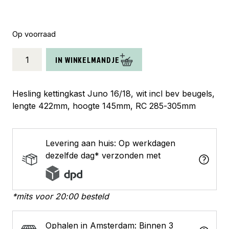
Op voorraad
Hesling
IN WINKELMANDJE
kettingkast
Juno
16/18
Hesling kettingkast Juno 16/18, wit incl bev beugels,
wit
lengte 422mm, hoogte 145mm, RC 285-305mm
aantal
Levering aan huis: Op werkdagen
dezelfde dag* verzonden met
*mits voor 20:00 besteld
Ophalen in Amsterdam: Binnen 3