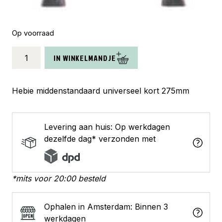
Op voorraad
Hebie
IN WINKELMANDJE
middenstandaard
kort
275mm
Hebie middenstandaard universeel kort 275mm
aantal
Levering aan huis: Op werkdagen
dezelfde dag* verzonden met
*mits voor 20:00 besteld
Ophalen in Amsterdam: Binnen 3
werkdagen