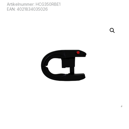
Artikelnummer:
HCG350RBE1
EAN: 4021834035026