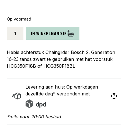
Op voorraad
Hebie
IN WINKELMANDJE
achterstuk
Chainglider
Bosch
Hebie achterstuk Chainglider Bosch 2. Generation
Gen.
16-23 tands zwart te gebruiken met het voorstuk
2
HCG350F18B of HCG350F18BL
aantal
Levering aan huis: Op werkdagen
dezelfde dag* verzonden met
*mits voor 20:00 besteld