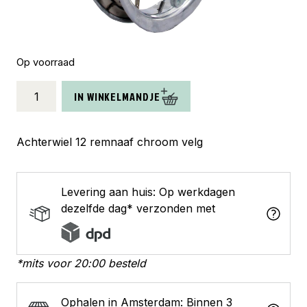
Op voorraad
HB
IN WINKELMANDJE
achterwiel
12
remnaaf
Achterwiel 12 remnaaf chroom velg
alu
zink
spk
Levering aan huis: Op werkdagen
aantal
dezelfde dag* verzonden met
*mits voor 20:00 besteld
Ophalen in Amsterdam: Binnen 3