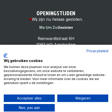
OPENINGSTIJDEN
Wij zijn nu helaas gesloten.
Ma t/m Zo
Gesloten
Reinwardtstraat 6H
1093 HG Amsterdam
Privacybeleid
Wij gebruiken cookies
We kunnen deze plaatsen voor analyse van onze
bezoekersgegevens, om onze website te verbeteren,
Cheap Bike Shop
gepersonaliseerde inhoud te tonen en om u een geweldige website-
4.9
ervaring te bieden. Voor meer informatie over de cookies die we
gebruiken opent u de instellingen.
Based on 99 reviews
Review ons op
Accepteer alles
Weigeren
Nee, pas aan