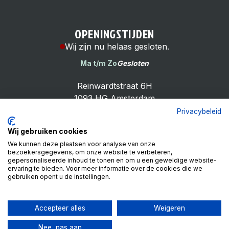
OPENINGSTIJDEN
Wij zijn nu helaas gesloten.
Ma t/m Zo
Gesloten
Reinwardtstraat 6H
1093 HG Amsterdam
Privacybeleid
Wij gebruiken cookies
We kunnen deze plaatsen voor analyse van onze
bezoekersgegevens, om onze website te verbeteren,
Cheap Bike Shop
gepersonaliseerde inhoud te tonen en om u een geweldige website-
4.9
ervaring te bieden. Voor meer informatie over de cookies die we
gebruiken opent u de instellingen.
Based on 99 reviews
Review ons op
Accepteer alles
Weigeren
Nee, pas aan