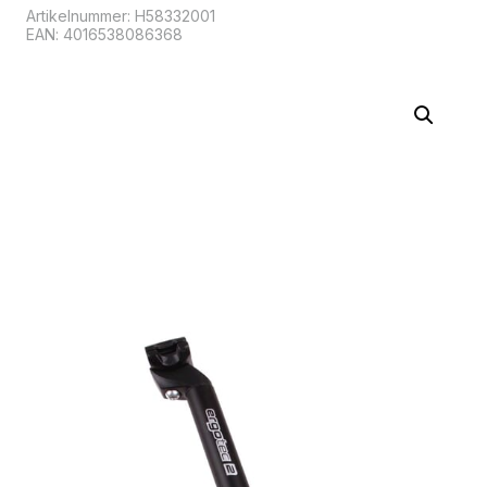
Artikelnummer:
H58332001
EAN: 4016538086368