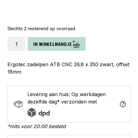
Slechts 2 resterend op voorraad
Ergotec
IN WINKELMANDJE
zadelpen
ATB
CNC
Ergotec zadelpen ATB CNC 26.8 x 350 zwart, offset
26.8
18mm
x
350
zwart
Levering aan huis: Op werkdagen
aantal
dezelfde dag* verzonden met
*mits voor 20:00 besteld