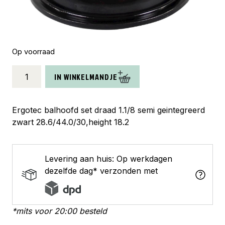
Op voorraad
Ergotec
IN WINKELMANDJE
balhoofdstel
draad
A118SGK
Ergotec balhoofd set draad 1.1/8 semi geintegreerd
1.1/8
zwart 28.6/44.0/30,height 18.2
semi
int.
zwart
Levering aan huis: Op werkdagen
aantal
dezelfde dag* verzonden met
*mits voor 20:00 besteld