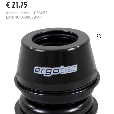
€
21,75
Artikelnummer:
H066657
EAN: 4016538039654