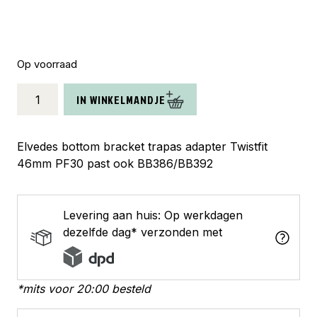
Op voorraad
Elvedes
IN WINKELMANDJE
trapas
adapter
Twistfit
Elvedes bottom bracket trapas adapter Twistfit
PF30
46mm PF30 past ook BB386/BB392
aantal
Levering aan huis: Op werkdagen
dezelfde dag* verzonden met
*mits voor 20:00 besteld