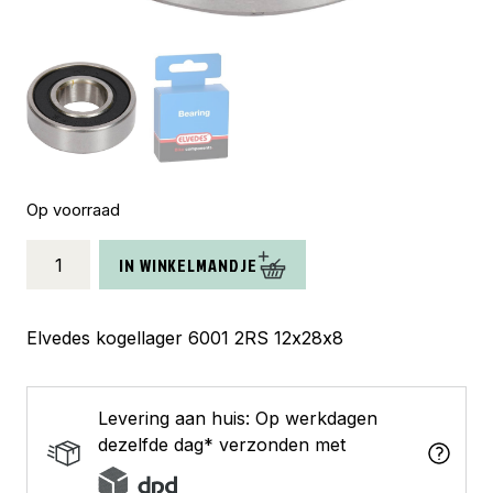
Op voorraad
Elvedes
IN WINKELMANDJE
kogellager
6001
2RS
Elvedes kogellager 6001 2RS 12x28x8
(28x12x8)
aantal
Levering aan huis: Op werkdagen
dezelfde dag* verzonden met