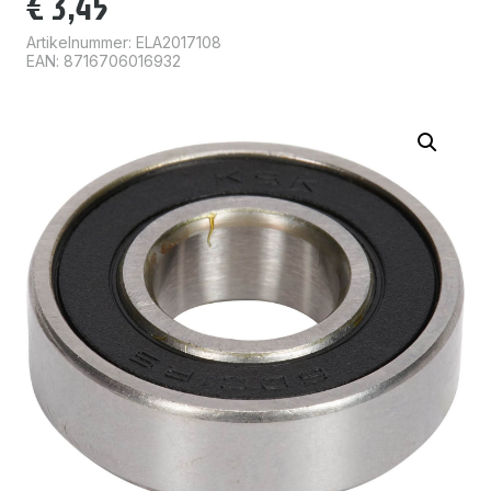
€
3,45
Artikelnummer:
ELA2017108
EAN: 8716706016932