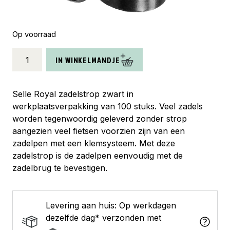
Op voorraad
ds
IN WINKELMANDJE
Selle
Royal
zadelstrop
Selle Royal zadelstrop zwart in
zw
werkplaatsverpakking van 100 stuks. Veel zadels
(100)
worden tegenwoordig geleverd zonder strop
aantal
aangezien veel fietsen voorzien zijn van een
zadelpen met een klemsysteem. Met deze
zadelstrop is de zadelpen eenvoudig met de
zadelbrug te bevestigen.
Levering aan huis: Op werkdagen
dezelfde dag* verzonden met