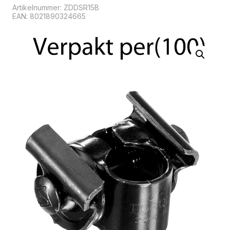
Artikelnummer:
ZDDSR15B
EAN: 8021890324665