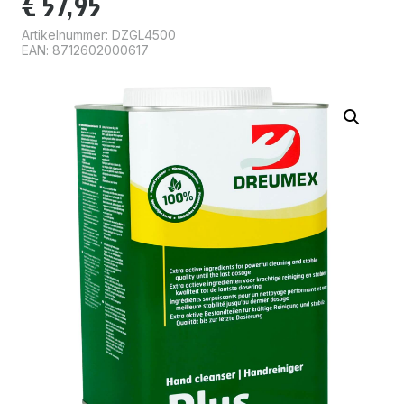
€
57,95
Artikelnummer:
DZGL4500
EAN: 8712602000617