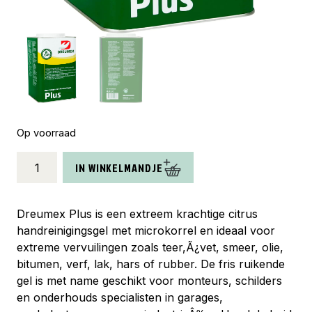
Op voorraad
Dreumex
IN WINKELMANDJE
zeep
geel
4500ml
Dreumex Plus is een extreem krachtige citrus
Plus
handreinigingsgel met microkorrel en ideaal voor
aantal
extreme vervuilingen zoals teer,Ã¿vet, smeer, olie,
bitumen, verf, lak, hars of rubber. De fris ruikende
gel is met name geschikt voor monteurs, schilders
en onderhouds specialisten in garages,