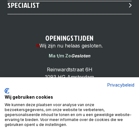
SPECIALIST
OPENINGSTIJDEN
Wij zijn nu helaas gesloten.
Ma t/m Zo
Gesloten
Reinwardtstraat 6H
1093 HG Amsterdam
Privacybeleid
Wij gebruiken cookies
We kunnen deze plaatsen voor analyse van onze
bezoekersgegevens, om onze website te verbeteren,
Cheap Bike Shop
gepersonaliseerde inhoud te tonen en om u een geweldige website-
4.9
ervaring te bieden. Voor meer informatie over de cookies die we
gebruiken opent u de instellingen.
Based on 99 reviews