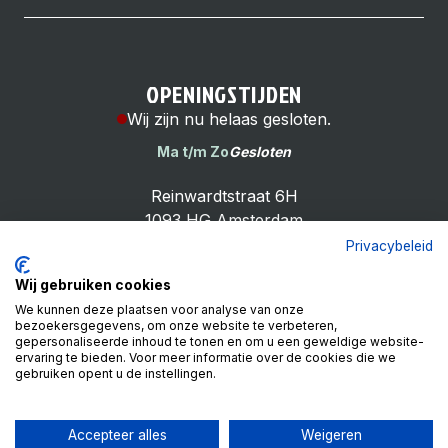
OPENINGSTIJDEN
Wij zijn nu helaas gesloten.
Ma t/m Zo
Gesloten
Reinwardtstraat 6H
1093 HG Amsterdam
Privacybeleid
Wij gebruiken cookies
We kunnen deze plaatsen voor analyse van onze
bezoekersgegevens, om onze website te verbeteren,
Cheap Bike Shop
gepersonaliseerde inhoud te tonen en om u een geweldige website-
4.9
ervaring te bieden. Voor meer informatie over de cookies die we
gebruiken opent u de instellingen.
Based on 99 reviews
Review ons op
Accepteer alles
Weigeren