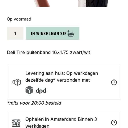
Op voorraad
Deli
IN WINKELMANDJE
Tire
buitenband
SA-
Deli Tire buitenband 16×1.75 zwart/wit
206
16
x
Levering aan huis: Op werkdagen
1.75
dezelfde dag* verzonden met
zw/wit
aantal
*mits voor 20:00 besteld
Ophalen in Amsterdam: Binnen 3
werkdagen