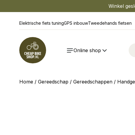
Winkel gesl
Elektrische fiets tuning
GPS inbouw
Tweedehands fietsen
Online shop
Home
/
Gereedschap
/
Gereedschappen
/
Handge