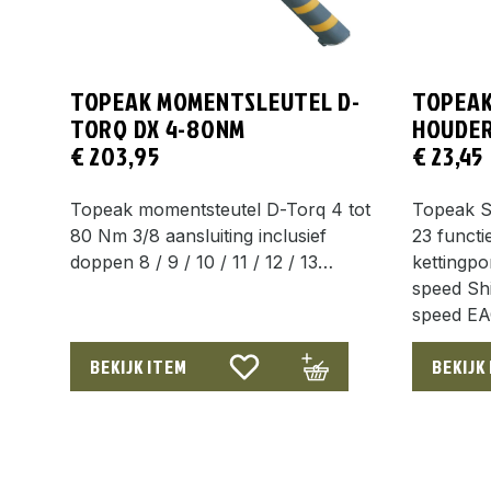
TOPEAK MOMENTSLEUTEL D-
TOPEAK
TORQ DX 4-80NM
HOUDE
€
203,95
€
23,45
Topeak momentsteutel D-Torq 4 tot
Topeak S
80 Nm 3/8 aansluiting inclusief
23 funct
doppen 8 / 9 / 10 / 11 / 12 / 13…
kettingpo
speed Sh
speed E
BEKIJK ITEM
BEKIJK