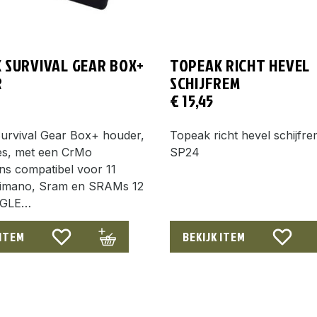
 SURVIVAL GEAR BOX+
TOPEAK RICHT HEVEL
R
SCHIJFREM
€
15,45
urvival Gear Box+ houder,
Topeak richt hevel schijfr
ies, met een CrMo
SP24
ns compatibel voor 11
imano, Sram en SRAMs 12
AGLE…
 ITEM
BEKIJK ITEM