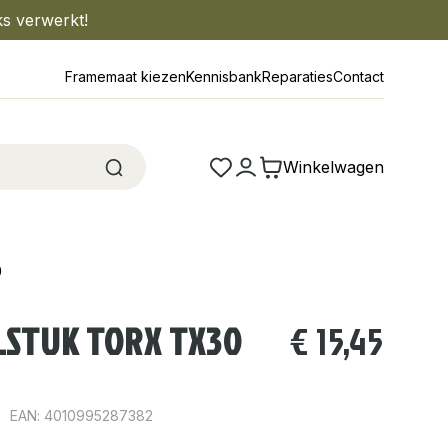
ks verwerkt!
Framemaat kiezen
Kennisbank
Reparaties
Contact
Winkelwagen
0
LSTUK TORX TX30
€
15,45
EAN: 4010995287382