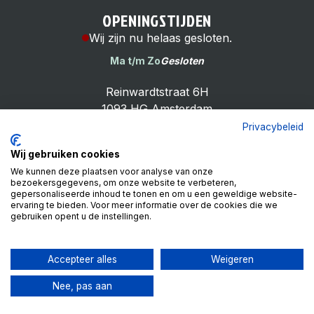
OPENINGSTIJDEN
Wij zijn nu helaas gesloten.
Ma t/m Zo
Gesloten
Reinwardtstraat 6H
1093 HG Amsterdam
Privacybeleid
Wij gebruiken cookies
We kunnen deze plaatsen voor analyse van onze
bezoekersgegevens, om onze website te verbeteren,
Cheap Bike Shop
gepersonaliseerde inhoud te tonen en om u een geweldige website-
4.9
ervaring te bieden. Voor meer informatie over de cookies die we
gebruiken opent u de instellingen.
Based on 99 reviews
Review ons op
Accepteer alles
Weigeren
Nee, pas aan