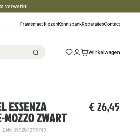
ks verwerkt!
Framemaat kiezen
Kennisbank
Reparaties
Contact
Winkelwagen
L ESSENZA
€
26,45
E-MOZZO ZWART
EAN: 8592842116749