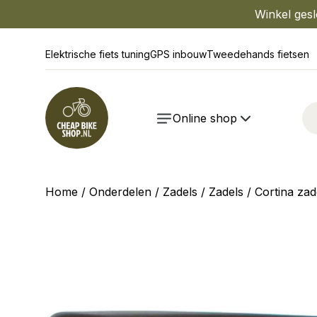
Winkel gesl
Elektrische fiets tuning
GPS inbouw
Tweedehands fietsen
Online shop
Home
/
Onderdelen
/
Zadels
/
Zadels
/ Cortina za