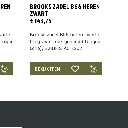
EREN
BROOKS ZADEL B66 HEREN
ZWART
€
143,75
warte
Brooks zadel B66 heren zwarte
Unique
brug zwart dek grained ( Unique
serie), B281HS A0 7202
BEKIJK ITEM