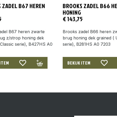
 ZADEL B67 HEREN
BROOKS ZADEL B66 H
HONING
5
€
143,75
adel B67 heren zwarte
Brooks zadel B66 heren z
ug z/strop honing dek
brug honing dek grained ( 
 Classic serie), B427HS A0
serie), B281HS A0 7203
 ITEM
BEKIJK ITEM