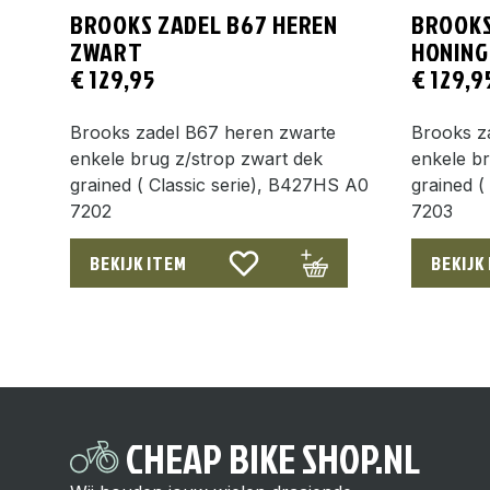
BROOKS ZADEL B67 HEREN
BROOKS
ZWART
HONING
€
129,95
€
129,9
Brooks zadel B67 heren zwarte
Brooks z
enkele brug z/strop zwart dek
enkele br
grained ( Classic serie), B427HS A0
grained (
7202
7203
BEKIJK ITEM
BEKIJK
CHEAP BIKE SHOP.NL