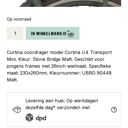
Op voorraad
Cortina
IN WINKELMANDJE
voordrager
26
U4
Cortina voordrager model Cortina U4 Transport
J
Mini. Kleur: Stone Bridge Matt. Geschikt voor
stone
jongens frames met 26inch wielmaat. Specifieke
bridge
maat: 230x260mm. Kleurnummer: UBRG 90448
matt
Matt.
aantal
Levering aan huis: Op werkdagen
dezelfde dag* verzonden met