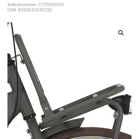
Artikelnummer:
C176926001
EAN: 8592842045292