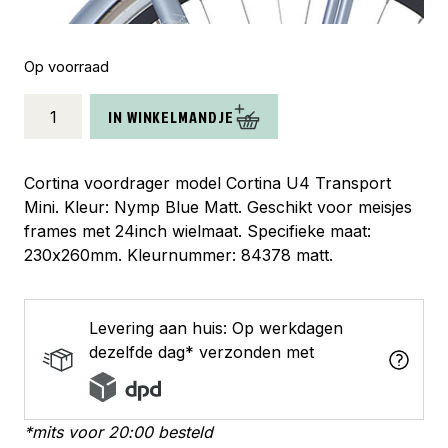
Op voorraad
Cortina
IN WINKELMANDJE
voordrager
24
U4
Cortina voordrager model Cortina U4 Transport
M
Mini. Kleur: Nymp Blue Matt. Geschikt voor meisjes
nymp
frames met 24inch wielmaat. Specifieke maat:
blue
230x260mm. Kleurnummer: 84378 matt.
matt
aantal
Levering aan huis: Op werkdagen
dezelfde dag* verzonden met
*mits voor 20:00 besteld