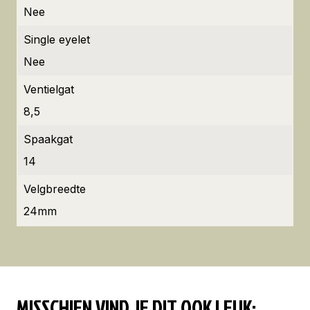
Nee
Single eyelet
Nee
Ventielgat
8,5
Spaakgat
14
Velgbreedte
24mm
MISSCHIEN VIND JE DIT OOK LEUK: