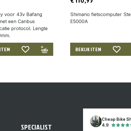
ay voor 43v Bafang
Shimano fietscomputer St
met een Canbus
E5000A
atie protocol. Lengte
0mm.
 ITEM
BEKIJK ITEM
Cheap Bike S
SPECIALIST
4.9