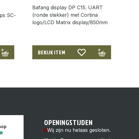
Bafang display DP C15. UART
(ronde stekker) met Cortina
eps SC-
logo/LCD Matrix display/850mm
BEKIJK ITEM
OPENINGSTIJDEN
hop
Wij zijn nu helaas gesloten.