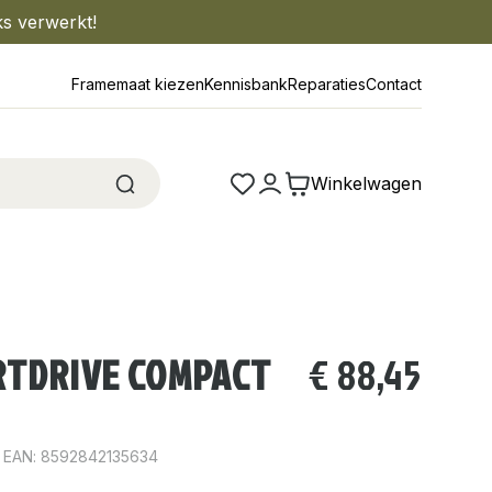
ks verwerkt!
Framemaat kiezen
Kennisbank
Reparaties
Contact
Winkelwagen
RTDRIVE COMPACT
€
88,45
EAN: 8592842135634