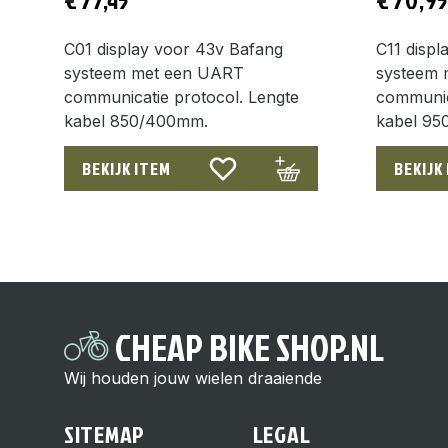
C01 display voor 43v Bafang
C11 displ
systeem met een UART
systeem 
communicatie protocol. Lengte
communic
kabel 850/400mm.
kabel 95
BEKIJK ITEM
BEKIJK
CHEAP BIKE SHOP.NL
Wij houden jouw wielen draaiende
SITEMAP
LEGAL