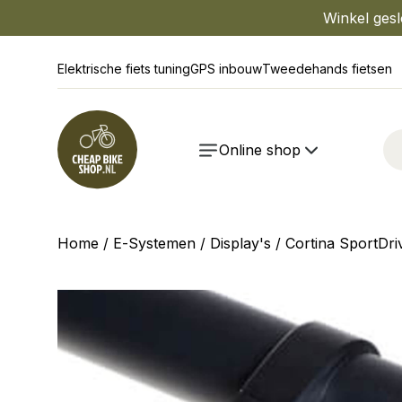
Winkel gesl
Elektrische fiets tuning
GPS inbouw
Tweedehands fietsen
Online shop
Home
/
E-Systemen
/
Display's
/ Cortina SportDri