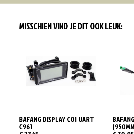
MISSCHIEN VIND JE DIT OOK LEUK:
BAFANG DISPLAY C01 UART
BAFANG
C961
(950MM
€
77,45
€
70,9