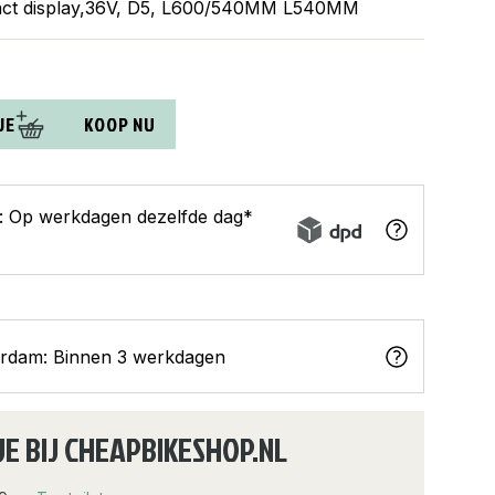
act display,36V, D5, L600/540MM L540MM
JE
KOOP NU
s: Op werkdagen dezelfde dag*
erdam: Binnen 3 werkdagen
JE BIJ CHEAPBIKESHOP.NL