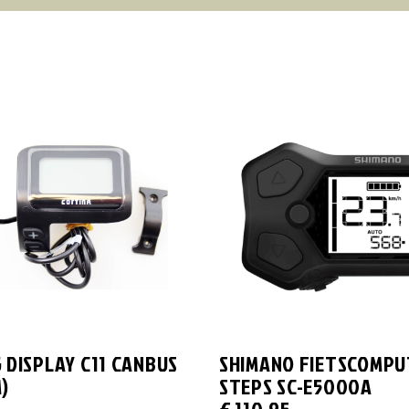
 DISPLAY C11 CANBUS
SHIMANO FIETSCOMPU
)
STEPS SC-E5000A
5
€
110,95