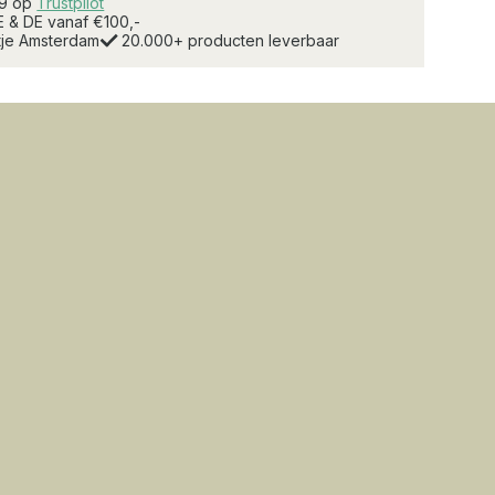
.9 op
Trustpilot
E & DE vanaf €100,-
rtje Amsterdam
20.000+ producten leverbaar