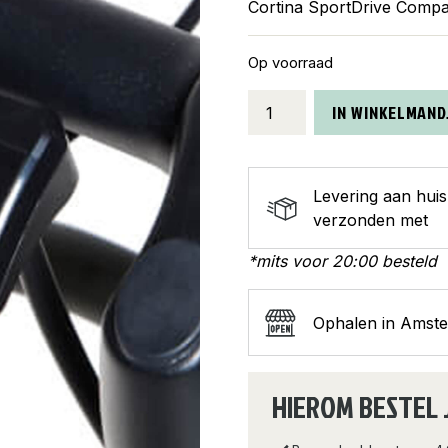
Cortina SportDrive Comp
Op voorraad
Cortina
IN WINKELMAND
SportDrive
compact
display
Levering aan hui
36V
verzonden met
aantal
*mits voor 20:00 besteld
Ophalen in Amst
HIEROM BESTEL 