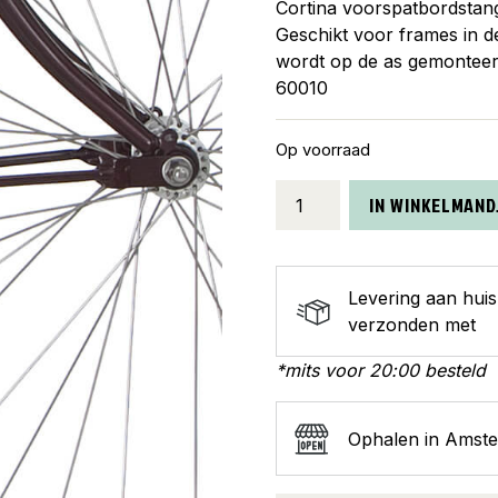
Cortina voorspatbordstang
Geschikt voor frames in d
wordt op de as gemontee
60010
Op voorraad
Cortina
IN WINKELMAND
spatbordstang
voor
28
Levering aan hui
Soul
verzonden met
glitt
bord
*mits voor 20:00 besteld
aantal
Ophalen in Amst