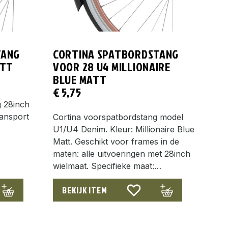
TANG
CORTINA SPATBORDSTANG
ATT
VOOR 28 U4 MILLIONAIRE
BLUE MATT
€
5,75
g 28inch
ansport
Cortina voorspatbordstang model
E
U1/U4 Denim. Kleur: Millionaire Blue
Matt. Geschikt voor frames in de
maten: alle uitvoeringen met 28inch
wielmaat. Specifieke maat:…
BEKIJK ITEM