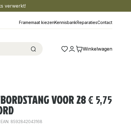
ks verwerkt!
Framemaat kiezen
Kennisbank
Reparaties
Contact
Winkelwagen
TBORDSTANG VOOR 28
€
5,75
ORD
EAN: 8592842043168