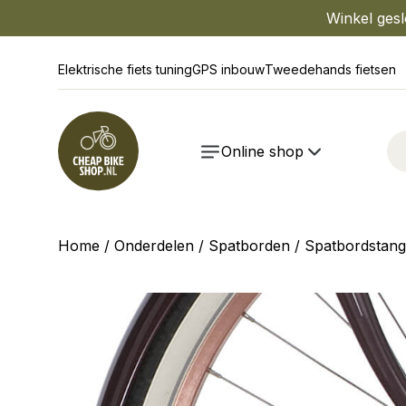
Winkel gesl
Elektrische fiets tuning
GPS inbouw
Tweedehands fietsen
Online shop
Home
/
Onderdelen
/
Spatborden
/
Spatbordstan