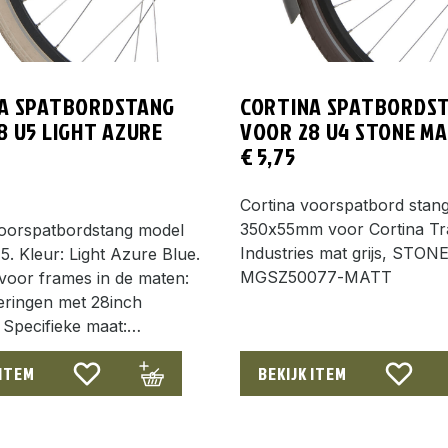
A SPATBORDSTANG
CORTINA SPATBORDS
8 U5 LIGHT AZURE
VOOR 28 U4 STONE M
€
5,75
Cortina voorspatbord stan
350x55mm voor Cortina Tr
voorspatbordstang model
Industries mat grijs, STON
5. Kleur: Light Azure Blue.
MGSZ50077-MATT
voor frames in de maten:
oeringen met 28inch
 Specifieke maat:…
 ITEM
BEKIJK ITEM