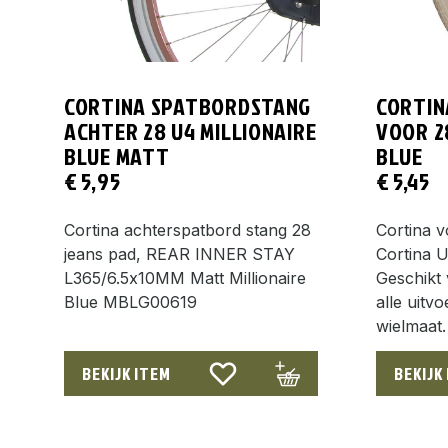
CORTINA SPATBORDSTANG
CORTIN
ACHTER 28 U4 MILLIONAIRE
VOOR 2
BLUE MATT
BLUE
€
5,95
€
5,45
Cortina achterspatbord stang 28
Cortina 
jeans pad, REAR INNER STAY
Cortina U
L365/6.5x10MM Matt Millionaire
Geschikt 
Blue MBLG00619
alle uitv
wielmaat.
BEKIJK ITEM
BEKIJK