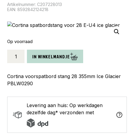
Artikelnummer:
C207228013
EAN: 8592842124218
Op voorraad
Cortina
IN WINKELMANDJE
spatbordstang
voor
28
Cortina voorspatbord stang 28 355mm Ice Glacier
E-
PBLW0290
U4
ice
glacier
Levering aan huis: Op werkdagen
aantal
dezelfde dag* verzonden met