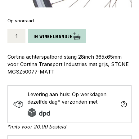
Op voorraad
Cortina
IN WINKELMANDJE
spatbordstang
achter
28
Cortina achterspatbord stang 28inch 365x65mm
U4
voor Cortina Transport Industries mat grijs, STONE
stone
MGSZ50077-MATT
matt
aantal
Levering aan huis: Op werkdagen
dezelfde dag* verzonden met
*mits voor 20:00 besteld