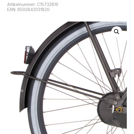
Artikelnummer:
C15732816
EAN: 8592842031820