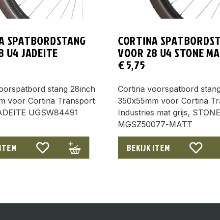
A SPATBORDSTANG
CORTINA SPATBORDS
8 U4 JADEITE
VOOR 28 U4 STONE M
€
5,75
voorspatbord stang 28inch
Cortina voorspatbord stan
 voor Cortina Transport
350x55mm voor Cortina Tr
JADEITE UGSW84491
Industries mat grijs, STON
MGSZ50077-MATT
 ITEM
BEKIJK ITEM