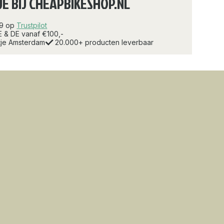
JE BIJ CHEAPBIKESHOP.NL
.9 op
Trustpilot
E & DE vanaf €100,-
rtje Amsterdam
20.000+ producten leverbaar