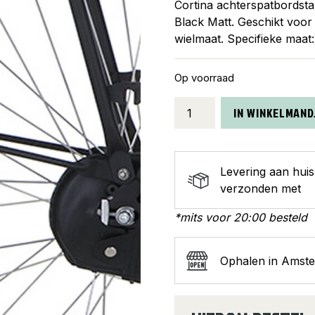
Cortina achterspatbordsta
Black Matt. Geschikt voor
wielmaat. Specifieke maa
Op voorraad
Cortina
IN WINKELMAND
spatbordstang
achter
28
Levering aan hui
U4
verzonden met
jet
black
*mits voor 20:00 besteld
matt
aantal
Ophalen in Amst