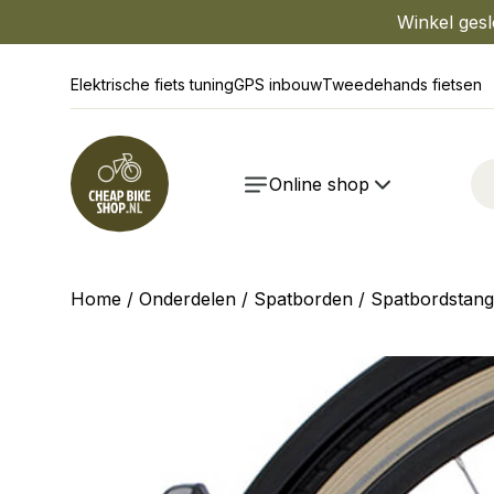
Winkel gesl
Elektrische fiets tuning
GPS inbouw
Tweedehands fietsen
Online shop
Home
/
Onderdelen
/
Spatborden
/
Spatbordstan