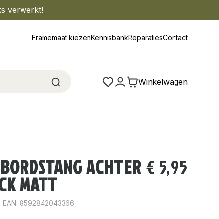
ks verwerkt!
Framemaat kiezen
Kennisbank
Reparaties
Contact
Winkelwagen
TBORDSTANG ACHTER
€
5,95
ACK MATT
EAN: 8592842043366