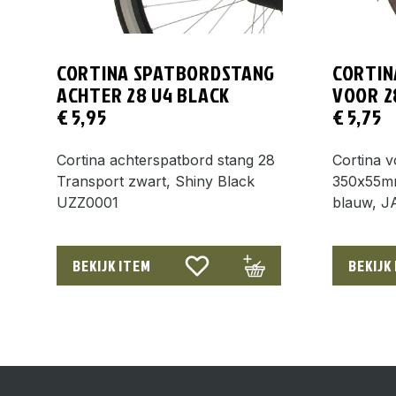
CORTINA SPATBORDSTANG
CORTIN
ACHTER 28 U4 BLACK
VOOR 2
€
5,95
€
5,75
Cortina achterspatbord stang 28
Cortina 
Transport zwart, Shiny Black
350x55mm
UZZ0001
blauw, 
BEKIJK ITEM
BEKIJK