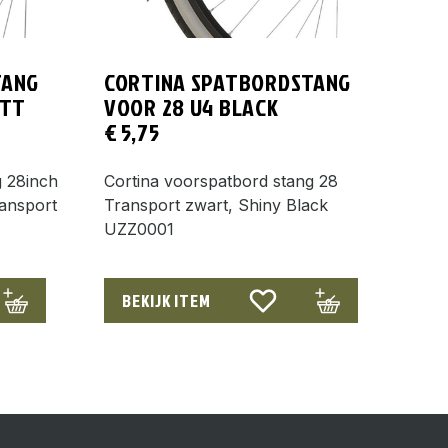
TANG
CORTINA SPATBORDSTANG
ATT
VOOR 28 U4 BLACK
€
5,75
g 28inch
Cortina voorspatbord stang 28
ansport
Transport zwart, Shiny Black
E
UZZ0001
BEKIJK ITEM